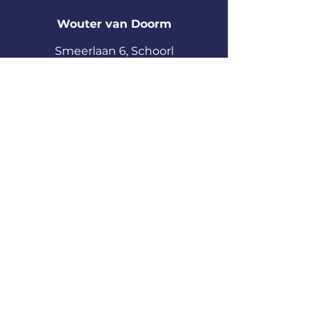
Wouter van Doorm
S
meerlaan
6, Schoorl
The Netherlands
info@doorm.nl
Voornaam