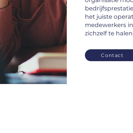
organisatie mod
bedrijfsprestat
het juiste opera
medewerkers in 
zichzelf te halen
Contact