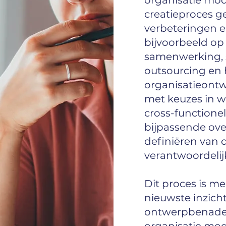
organisatie mo
creatieproces g
verbeteringen e
bijvoorbeeld op
samenwerking, s
outsourcing en 
organisatieontw
met keuzes in wi
cross-function
bijpassende ove
definiëren van d
verantwoordeli
Dit proces is m
nieuwste inzicht
ontwerpbenader