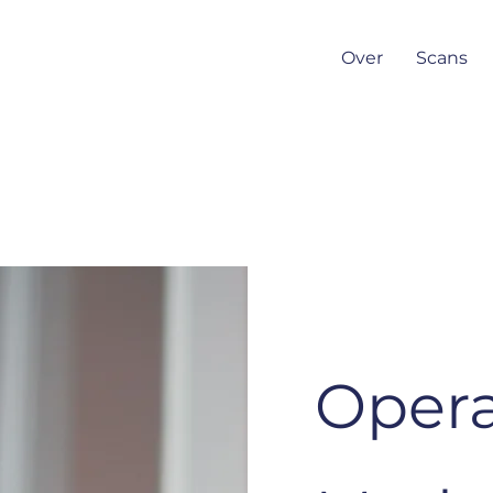
Over
Scans
Opera