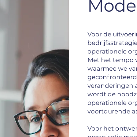
Model
Voor de uitvoer
bedrijfsstrategi
operationele org
Met het tempo 
waarmee we va
geconfronteerd 
veranderingen a
wordt de noodza
operationele or
voortdurende a
Voor het ontwer