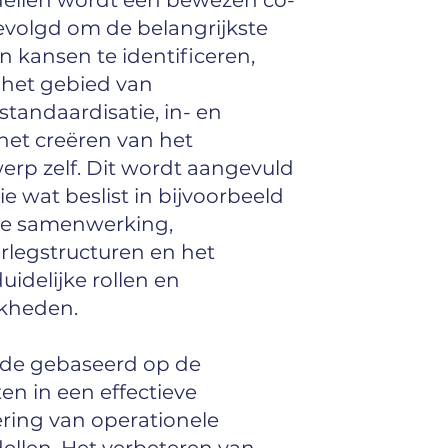
dellen wordt een bewezen co-
evolgd om de belangrijkste
n kansen te identificeren,
 het gebied van
tandaardisatie, in- en
het creëren van het
erp zelf. Dit wordt aangevuld
e wat beslist in bijvoorbeeld
ele samenwerking,
rlegstructuren en het
uidelijke rollen en
jkheden.
ede gebaseerd op de
en in een effectieve
ing van operationele