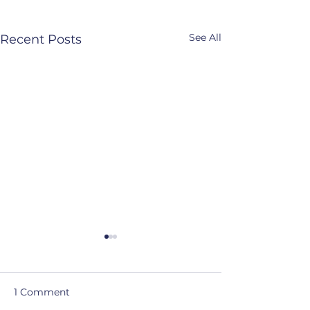
See All
Recent Posts
The value of role clarity
read more about the
value of role clarity via: De
1 Comment
waarde van