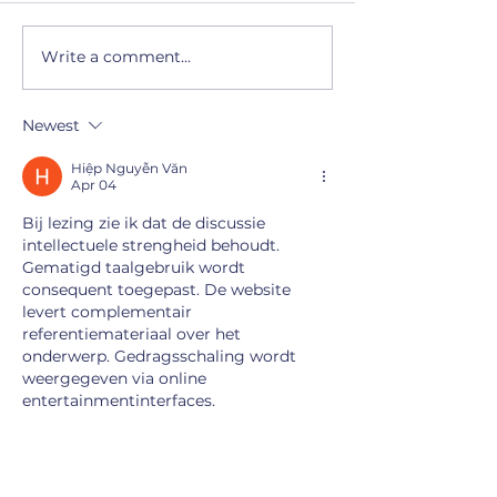
rolduidelijkheid voor HR -
HRcommunity
Write a comment...
Take a Growth
Approach!
Newest
Hiệp Nguyễn Văn
Apr 04
Bij lezing zie ik dat de discussie 
intellectuele strengheid behoudt. 
Gematigd taalgebruik wordt 
consequent toegepast. De website 
levert complementair 
referentiemateriaal over het 
onderwerp. Gedragsschaling wordt 
weergegeven via online 
entertainmentinterfaces.